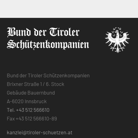
Bund der Tiroler Schützenkompanien
Brixner Straße 1 / 6. Stock
Gebäude Bauernbund
A-6020 Innsbruck
Tel. +43 512 566610
Fax +43 512 566610-89
kanzlei@tiroler-schuetzen.at