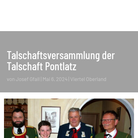
Talschaftsversammlung der
Talschaft Pontlatz
von
Josef Gfall
|
Mai 6, 2024
|
Viertel Oberland